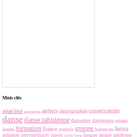
Mots clés
aparima
ateliers
conservatoire
chorégraphie
associations
danse
danse tahitienne
danseuse
danseuses
enfants
groupe
formation
heiva
France
faarapu
gestuelle
heikura nui
intermédiaire
japon
langue
initiation
langue tahitienne
joelle berg