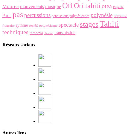
Ori
Ori tahiti
otea
Moorea
mouvements
musique
Papeete
pas
percussions
polynésie
Paris
percussions polynésiennes
Polynésie
Tahiti
stages
spectacle
rythme
française
société polynésienne
techniques
temaeva
transmission
Te oro
Réseaux sociaux
Autres liens