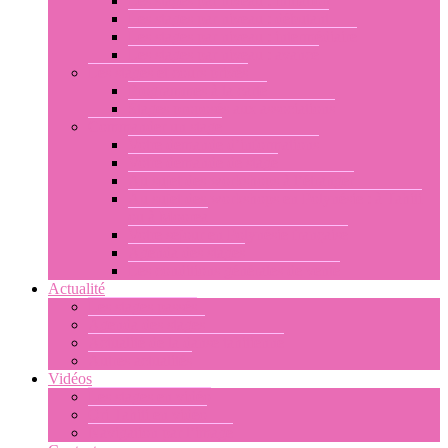
Les stages par niveau : initiation
Les stages par niveau : débutant
Les stages par niveau : intermédiaire
Les stages par niveau : avancé
Les stages et cours privés
Programmes à la carte
Stages proposés aux associations
Commander un stage
Votre demande d’informations
Votre demande de stage
Au sujet des workshops à l’étranger
Au sujet des workshops en Polynésie : à Tahiti
ou à Moorea
Votre séjour en Polynésie française
Agenda des stages
Les conditions générales de vente
Actualité
Les stages passés
Agenda des stages
Actualité de la danse tahitienne
Autres actualités
Vidéos
Les stages en vidéo
Ori Tahiti en vidéo
Navigation par l’image