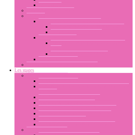
Te Pu atiti’a
L’enseignement dispensé
Le réseau
Les représentants Te Tuamarama
Ariadna Vaimarama no Te Tuamarama
Tamae Haruka Hitimahana
Les écoles certifiées
Poemarama no Te Tuamarama Kayoko
Soma
Te Marama Misaki Yamamoto
Les membres affiliés
Le fonctionnement de Te Tuamarama
Les stages
Les stages par thèmes
Techniques de danse
Utilisation du corps dans la pratique de la danse
tahitienne
Chorégraphies : aparima ou otea
Ateliers d’écriture de la danse
Stages de percussions avec Libor prokop
Les ateliers de confection de costumes
Conférences sur la danse
Assistance à la préparation de spectacles
Les stages par niveau