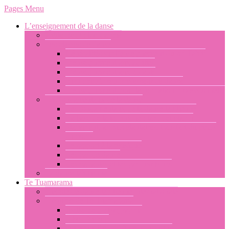
Pages Menu
L’enseignement de la danse
Joëlle Berg : biographie
Les classes de danse
Généralités sur l’enseignement du ori Tahiti
L’enseignement aux adultes
L’enseignement aux enfants
Bien choisir son professeur de danse
L’enseignement pour la formation professionnelle
Les fondamentaux de la danse
Les fondamentaux de la danse tahitienne
La base de la technique : tahiri et otamu
Placement, appuis plantaires, transfert du poids
du corps
Le rapport à la musique
Les pas de danse
Les variantes et les pas combinés
La danse tahitienne
Te Tuamarama
L’école de danse tahitienne internationale
L’équipe de Te Tuamarama
Joelle Berg : biographie
Libor Prokop
Merehau Konohi Teavai-Anastas