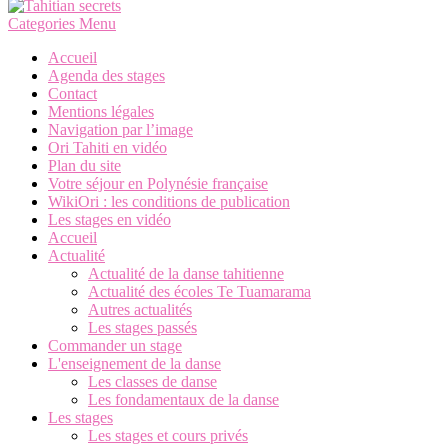
Categories Menu
Accueil
Agenda des stages
Contact
Mentions légales
Navigation par l’image
Ori Tahiti en vidéo
Plan du site
Votre séjour en Polynésie française
WikiOri : les conditions de publication
Les stages en vidéo
Accueil
Actualité
Actualité de la danse tahitienne
Actualité des écoles Te Tuamarama
Autres actualités
Les stages passés
Commander un stage
L'enseignement de la danse
Les classes de danse
Les fondamentaux de la danse
Les stages
Les stages et cours privés